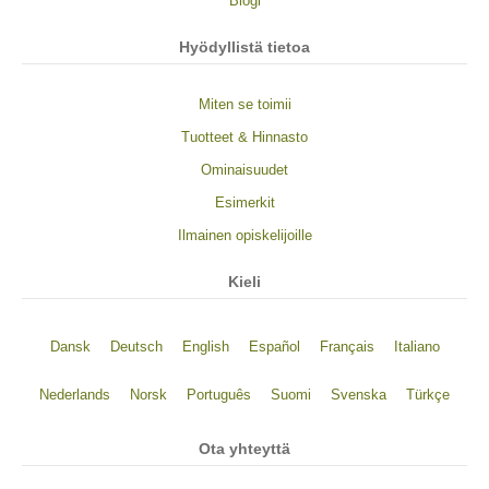
Blogi
Hyödyllistä tietoa
Miten se toimii
Tuotteet & Hinnasto
Ominaisuudet
Esimerkit
Ilmainen opiskelijoille
Kieli
Dansk
Deutsch
English
Español
Français
Italiano
Nederlands
Norsk
Português
Suomi
Svenska
Türkçe
Ota yhteyttä