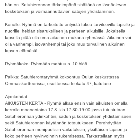
hän on. Satuhieronnan tärkeimpänä sisältönä on läsnäolevan
kosketuksen ja voimaannuttavien satujen yhdistäminen.
Kenelle: Ryhmä on tarkoitettu erityistä tukea tarvitseville lapsille ja
nuorille, heidän sisaruksilleen ja perheen aikuisille. Jokaisella
lapsella pitää olla oma aikuinen mukana ryhmässä. Aikuinen voi
olla vanhempi, isovanhempi tai joku muu turvallinen aikuinen
lapsen elämästä.
Ryhmäkoko: Ryhmään mahtuu n. 10 hlöä
Paikka: Satuhierontaryhmä kokoontuu Oulun keskustassa
Ommaiskortteerissa, osoitteessa Isokatu 47, katutaso.
Ajankohdat:
AIKUISTEN KERTA - Ryhmä alkaa ensin vain aikuisten omalla
kerralla maanantaina 17.8. klo 17:30-19:00 jossa tutustutaan
Satuhieronnan ydinkohtiin, sadun ja kosketuksen yhdistämiseen
sekä Satuhieronnan käytännön toteutukseen. Perehdytään
Satuhieronnan monipuolisiin vaikutuksiin, yksittäisen lapsen ja
koko perheen hyvinvoinnin tukemisessa. Tarkastellaan myös