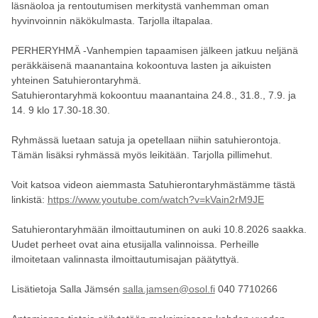
läsnäoloa ja rentoutumisen merkitystä vanhemman oman
hyvinvoinnin näkökulmasta. Tarjolla iltapalaa.
PERHERYHMÄ -Vanhempien tapaamisen jälkeen jatkuu neljänä
peräkkäisenä maanantaina kokoontuva lasten ja aikuisten
yhteinen Satuhierontaryhmä.
Satuhierontaryhmä kokoontuu maanantaina 24.8., 31.8., 7.9. ja
14. 9 klo 17.30-18.30.
Ryhmässä luetaan satuja ja opetellaan niihin satuhierontoja.
Tämän lisäksi ryhmässä myös leikitään. Tarjolla pillimehut.
Voit katsoa videon aiemmasta Satuhierontaryhmästämme tästä
linkistä:
https://www.youtube.com/watch?v=kVain2rM9JE
Satuhierontaryhmään ilmoittautuminen on auki 10.8.2026 saakka.
Uudet perheet ovat aina etusijalla valinnoissa. Perheille
ilmoitetaan valinnasta ilmoittautumisajan päätyttyä.
Lisätietoja Salla Jämsén
salla.jamsen@osol.fi
040 7710266