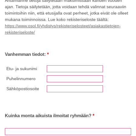
Antamianne tietoja säilytetään maksimissaan kahden vuoden
ajan. Tietoja säilytetään, jotta voidaan tehdä valinnat seuraaviin
toimintoihin niin, että etusijalla ovat perheet, jotka eivät ole olleet
mukana toiminnoissa. Lue koko rekisteriseloste täältä:
https://www.osol.fi/yhdistys/rekisteriselosteet/asiakastietojen-
rekisteriseloste/
Vanhemman tiedot:
*
Etu- ja sukunimi
Puhelinnumero
Sähköpostiosoite
Kuinka monta aikuista ilmoitat ryhmään?
*