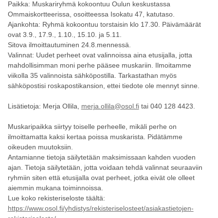
Paikka: Muskariryhmä kokoontuu Oulun keskustassa
Ommaiskortteerissa, osoitteessa Isokatu 47, katutaso.
Ajankohta: Ryhmä kokoontuu torstaisin klo 17.30. Päivämäärät
ovat 3.9., 17.9., 1.10., 15.10. ja 5.11.
Sitova ilmoittautuminen 24.8.mennessä.
Valinnat: Uudet perheet ovat valinnoissa aina etusijalla, jotta
mahdollisimman moni perhe pääsee muskariin. Ilmoitamme
viikolla 35 valinnoista sähköpostilla. Tarkastathan myös
sähköpostisi roskapostikansion, ettei tiedote ole mennyt sinne.
Lisätietoja: Merja Ollila,
merja.ollila@osol.fi
tai 040 128 4423.
Muskaripaikka siirtyy toiselle perheelle, mikäli perhe on
ilmoittamatta kaksi kertaa poissa muskarista. Pidätämme
oikeuden muutoksiin.
Antamianne tietoja säilytetään maksimissaan kahden vuoden
ajan. Tietoja säilytetään, jotta voidaan tehdä valinnat seuraaviin
ryhmiin siten että etusijalla ovat perheet, jotka eivät ole olleet
aiemmin mukana toiminnoissa.
Lue koko rekisteriseloste täältä:
https://www.osol.fi/yhdistys/rekisteriselosteet/asiakastietojen-