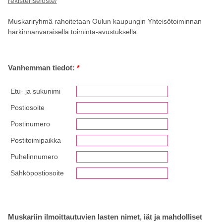
rekisteriseloste/
Muskariryhmä rahoitetaan Oulun kaupungin Yhteisötoiminnan
harkinnanvaraisella toiminta-avustuksella.
Vanhemman tiedot:
*
Etu- ja sukunimi
Postiosoite
Postinumero
Postitoimipaikka
Puhelinnumero
Sähköpostiosoite
Muskariin ilmoittautuvien lasten nimet, iät ja mahdolliset