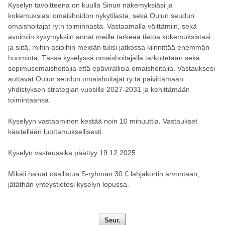
Kyselyn tavoitteena on kuulla Sinun näkemyksiäsi ja
kokemuksiasi omaishoidon nykytilasta, sekä Oulun seudun
omaishoitajat ry:n toiminnasta. Vastaamalla väittämiin, sekä
avoimiin kysymyksiin annat meille tärkeää tietoa kokemuksistasi
ja siitä, mihin asioihin meidän tulisi jatkossa kiinnittää enemmän
huomiota. Tässä kyselyssä omaishoitajalla tarkoitetaan sekä
sopimusomaishoitajia että epävirallisia omaishoitajia. Vastauksesi
auttavat Oulun seudun omaishoitajat ry:tä päivittämään
yhdistyksen strategian vuosille 2027-2031 ja kehittämään
toimintaansa.
Kyselyyn vastaaminen kestää noin 10 minuuttia. Vastaukset
käsitellään luottamuksellisesti.
Kyselyn vastausaika päättyy 19.12.2025
Mikäli haluat osallistua S-ryhmän 30 € lahjakortin arvontaan,
jätäthän yhteystietosi kyselyn lopussa.